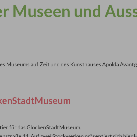
er Museen und Aus
 Museums auf Zeit und des Kunsthauses Apolda Avantgar
ckenStadtMuseum
rtier für das GlockenStadtMuseum.
uenstraße 11. Auf zwei Stockwerken präsentiert sich hier 