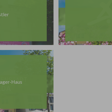
stler
rager-Haus