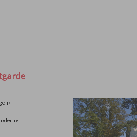
tgarde
ngen)
Moderne