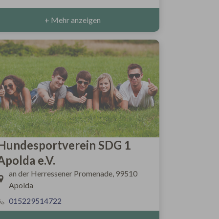
+ Mehr anzeigen
Hundesportverein SDG 1
Apolda e.V.
an der Herressener Promenade, 99510
Apolda
015229514722