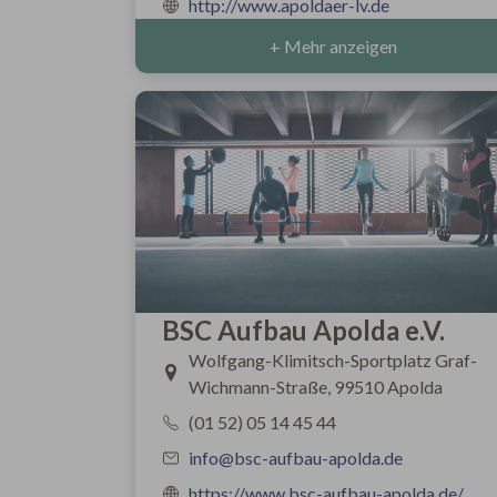
http://www.apoldaer-lv.de
+ Mehr anzeigen
BSC Aufbau Apolda e.V.
Wolfgang-Klimitsch-Sportplatz Graf-
Wichmann-Straße, 99510 Apolda
(01 52) 05 14 45 44
info@bsc-aufbau-apolda.de
https://www.bsc-aufbau-apolda.de/