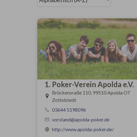
1. Poker-Verein Apolda e.V.
Brückensraße 110, 99510 Apolda OT
Zottelstedt
03644 5198096
vorstand@apolda-poker.de
http://www.apolda-poker.de/