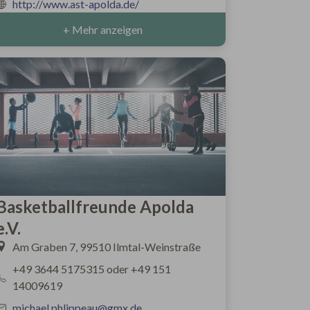
http://www.ast-apolda.de/
+ Mehr anzeigen
Basketballfreunde Apolda
e.V.
Am Graben 7, 99510 Ilmtal-Weinstraße
+49 3644 5175315 oder +49 151
14009619
michael.phlippeau@gmx.de