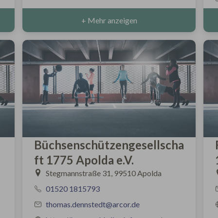
+ Mehr anzeigen
Büchsenschützengesellscha
ft 1775 Apolda e.V.
Stegmannstraße 31, 99510 Apolda
01520 1815793
thomas.dennstedt@arcor.de