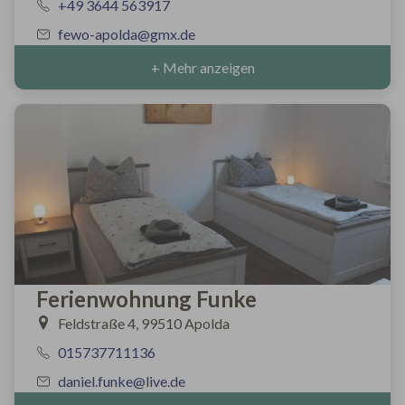
+49 3644 563917
fewo-apolda@gmx.de
+ Mehr anzeigen
Ferienwohnung Funke
Feldstraße 4, 99510 Apolda
015737711136
daniel.funke@live.de