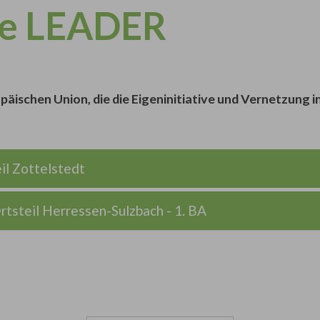
pe LEADER
äischen Union, die die Eigeninitiative und Vernetzung i
il Zottelstedt
tsteil Herressen-Sulzbach - 1. BA