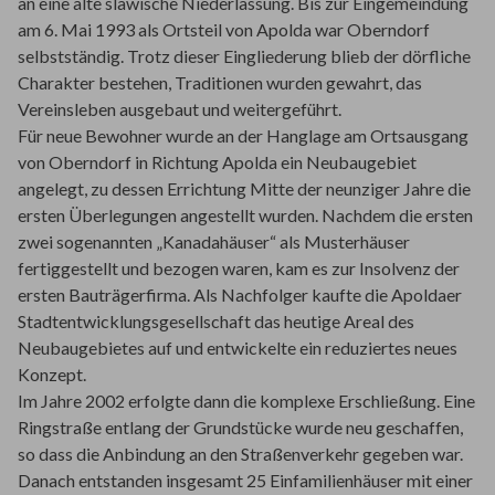
an eine alte slawische Niederlassung. Bis zur Eingemeindung
am 6. Mai 1993 als Ortsteil von Apolda war Oberndorf
selbstständig. Trotz dieser Eingliederung blieb der dörfliche
Charakter bestehen, Traditionen wurden gewahrt, das
Vereinsleben ausgebaut und weitergeführt.
Für neue Bewohner wurde an der Hanglage am Ortsausgang
von Oberndorf in Richtung Apolda ein Neubaugebiet
angelegt, zu dessen Errichtung Mitte der neunziger Jahre die
ersten Überlegungen angestellt wurden. Nachdem die ersten
zwei sogenannten „Kanadahäuser“ als Musterhäuser
fertiggestellt und bezogen waren, kam es zur Insolvenz der
ersten Bauträgerfirma. Als Nachfolger kaufte die Apoldaer
Stadtentwicklungsgesellschaft das heutige Areal des
Neubaugebietes auf und entwickelte ein reduziertes neues
Konzept.
Im Jahre 2002 erfolgte dann die komplexe Erschließung. Eine
Ringstraße entlang der Grundstücke wurde neu geschaffen,
so dass die Anbindung an den Straßenverkehr gegeben war.
Danach entstanden insgesamt 25 Einfamilienhäuser mit einer