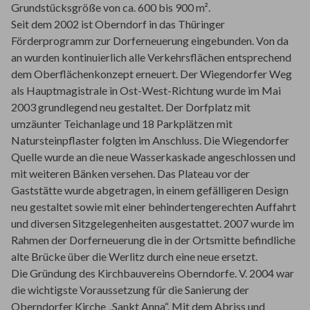
Grundstücksgröße von ca. 600 bis 900 m².
Seit dem 2002 ist Oberndorf in das Thüringer
Förderprogramm zur Dorferneuerung eingebunden. Von da
an wurden kontinuierlich alle Verkehrsflächen entsprechend
dem Oberflächenkonzept erneuert. Der Wiegendorfer Weg
als Hauptmagistrale in Ost-West-Richtung wurde im Mai
2003 grundlegend neu gestaltet. Der Dorfplatz mit
umzäunter Teichanlage und 18 Parkplätzen mit
Natursteinpflaster folgten im Anschluss. Die Wiegendorfer
Quelle wurde an die neue Wasserkaskade angeschlossen und
mit weiteren Bänken versehen. Das Plateau vor der
Gaststätte wurde abgetragen, in einem gefälligeren Design
neu gestaltet sowie mit einer behindertengerechten Auffahrt
und diversen Sitzgelegenheiten ausgestattet. 2007 wurde im
Rahmen der Dorferneuerung die in der Ortsmitte befindliche
alte Brücke über die Werlitz durch eine neue ersetzt.
Die Gründung des Kirchbauvereins Oberndorfe. V. 2004 war
die wichtigste Voraussetzung für die Sanierung der
Oberndorfer Kirche „Sankt Anna“. Mit dem Abriss und